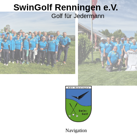
SwinGolf Renningen e.V.
Golf für Jedermann
Navigation