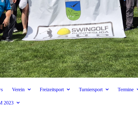
s
Verein
Freizeitsport
Turniersport
Termine
 2023