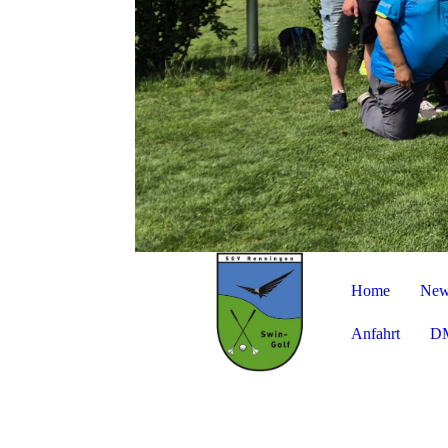
Home
New
Anfahrt
DM