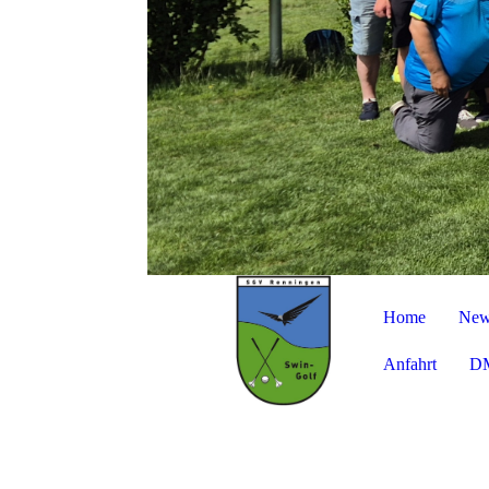
Home
New
Anfahrt
DM