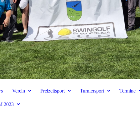
s
Verein
Freizeitsport
Turniersport
Termine
 2023